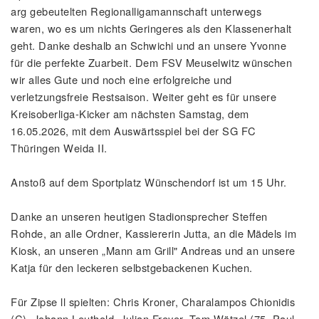
arg gebeutelten Regionalligamannschaft unterwegs
waren, wo es um nichts Geringeres als den Klassenerhalt
geht. Danke deshalb an Schwichi und an unsere Yvonne
für die perfekte Zuarbeit. Dem FSV Meuselwitz wünschen
wir alles Gute und noch eine erfolgreiche und
verletzungsfreie Restsaison. Weiter geht es für unsere
Kreisoberliga-Kicker am nächsten Samstag, dem
16.05.2026, mit dem Auswärtsspiel bei der SG FC
Thüringen Weida II.
Anstoß auf dem Sportplatz Wünschendorf ist um 15 Uhr.
Danke an unseren heutigen Stadionsprecher Steffen
Rohde, an alle Ordner, Kassiererin Jutta, an die Mädels im
Kiosk, an unseren „Mann am Grill" Andreas und an unsere
Katja für den leckeren selbstgebackenen Kuchen.
Für Zipse ll spielten: Chris Kroner, Charalampos Chionidis
(C), Johann Leuthold, Julian Freyer, Tom Wötzel (75. Paul