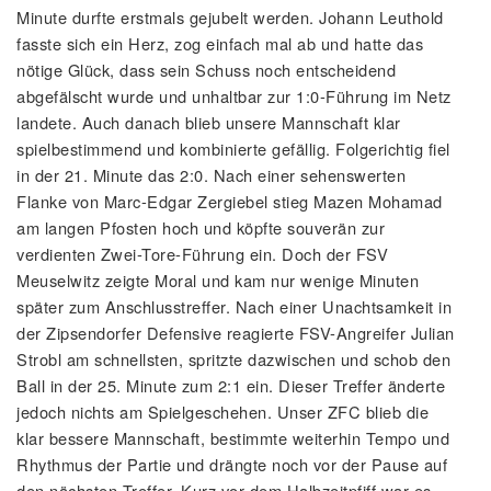
Minute durfte erstmals gejubelt werden. Johann Leuthold
fasste sich ein Herz, zog einfach mal ab und hatte das
nötige Glück, dass sein Schuss noch entscheidend
abgefälscht wurde und unhaltbar zur 1:0-Führung im Netz
landete. Auch danach blieb unsere Mannschaft klar
spielbestimmend und kombinierte gefällig. Folgerichtig fiel
in der 21. Minute das 2:0. Nach einer sehenswerten
Flanke von Marc-Edgar Zergiebel stieg Mazen Mohamad
am langen Pfosten hoch und köpfte souverän zur
verdienten Zwei-Tore-Führung ein. Doch der FSV
Meuselwitz zeigte Moral und kam nur wenige Minuten
später zum Anschlusstreffer. Nach einer Unachtsamkeit in
der Zipsendorfer Defensive reagierte FSV-Angreifer Julian
Strobl am schnellsten, spritzte dazwischen und schob den
Ball in der 25. Minute zum 2:1 ein. Dieser Treffer änderte
jedoch nichts am Spielgeschehen. Unser ZFC blieb die
klar bessere Mannschaft, bestimmte weiterhin Tempo und
Rhythmus der Partie und drängte noch vor der Pause auf
den nächsten Treffer. Kurz vor dem Halbzeitpfiff war es