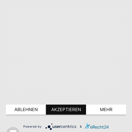
Diese Seite nutzt einwilligungsbedürftige Cookies
und Technologien von Drittunternehmen zur
Integration bestimmter Funktionen. Wenn Sie auf
den Button "Alles akzeptieren" klicken, werden
diese Funktionen aktiviert (Einwilligung). Nach der
Einwilligung verarbeiten wir und die betroffenen
Drittunternehmen Ihre personenbezogenen Daten
für verschiedene Zwecke. Detaillierte
Informationen zu Zweck, Rechtsgrundlagen,
Drittunternehmen können Sie unter dem Button
"Mehr" und in unserer Datenschutzerklärung
einsehen. Sie können Ihre Einwilligung jederzeit
widerrufen.
ABLEHNEN
AKZEPTIEREN
MEHR
Powered by
&