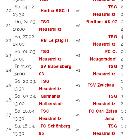
TSG
So, 14.02.
2 :
Hertha BSC II
20.
vs.
Neustrelitz
13:30
0
TSG
Berliner AK 07
Do, 24.03.
0 :
21.
vs.
Neustrelitz
19:00
2
TSG
Sa, 27.02.
4 :
RB Leipzig II
22.
vs.
Neustrelitz
13:00
2
TSG
FC O.
So, 06.03.
0 :
23.
vs.
Neustrelitz
Neugersdorf
13:00
2
SV Babelsberg
TSG
Fr, 11.03.
3 :
24.
vs.
03
Neustrelitz
19:00
1
TSG
So, 20.03.
1 :
FSV Zwickau
25.
vs.
Neustrelitz
13:30
0
Germania
TSG
So, 03.04.
3 :
26.
vs.
Halberstadt
Neustrelitz
13:00
2
TSG
FC Carl Zeiss
So, 10.04.
0 :
27.
vs.
Neustrelitz
Jena
13:30
0
FC Schönberg
TSG
Sa, 16.04.
0 :
28.
vs.
95
Neustrelitz
13:30
2