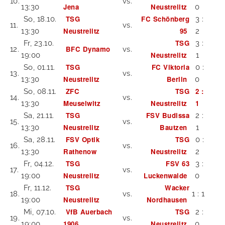
10.
vs.
Jena
Neustrelitz
13:30
0
TSG
FC Schönberg
So, 18.10.
3 :
11.
vs.
Neustrelitz
95
13:30
2
TSG
Fr, 23.10.
3 :
BFC Dynamo
12.
vs.
Neustrelitz
19:00
1
TSG
FC Viktoria
So, 01.11.
0 :
13.
vs.
Neustrelitz
Berlin
13:30
0
ZFC
TSG
2 :
So, 08.11.
14.
vs.
Meuselwitz
Neustrelitz
1
13:30
TSG
FSV Budissa
Sa, 21.11.
2 :
15.
vs.
Neustrelitz
Bautzen
13:30
1
FSV Optik
TSG
Sa, 28.11.
0 :
16.
vs.
Rathenow
Neustrelitz
13:30
2
TSG
FSV 63
Fr, 04.12.
3 :
17.
vs.
Neustrelitz
Luckenwalde
19:00
0
TSG
Wacker
Fr, 11.12.
18.
vs.
1 : 1
Neustrelitz
Nordhausen
19:00
VfB Auerbach
TSG
Mi, 07.10.
2 :
19.
vs.
1906
Neustrelitz
19:00
0