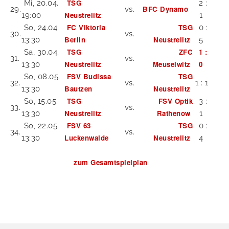
TSG
Mi, 20.04.
2 :
BFC Dynamo
29.
vs.
Neustrelitz
19:00
1
FC Viktoria
TSG
So, 24.04.
0 :
30.
vs.
Berlin
Neustrelitz
13:30
5
TSG
ZFC
1 :
Sa, 30.04.
31.
vs.
Neustrelitz
Meuselwitz
0
13:30
FSV Budissa
TSG
So, 08.05.
32.
vs.
1 : 1
Bautzen
Neustrelitz
13:30
TSG
FSV Optik
So, 15.05.
3 :
33.
vs.
Neustrelitz
Rathenow
13:30
1
FSV 63
TSG
So, 22.05.
0 :
34.
vs.
Luckenwalde
Neustrelitz
13:30
4
zum Gesamtspielplan