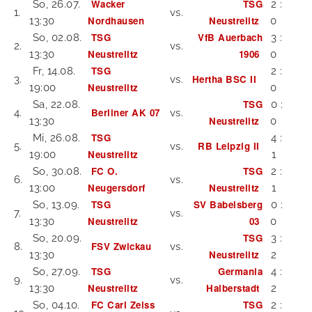
Wacker
TSG
So, 26.07.
2 :
1.
vs.
Nordhausen
Neustrelitz
13:30
0
TSG
VfB Auerbach
So, 02.08.
3 :
2.
vs.
Neustrelitz
1906
13:30
0
TSG
Fr, 14.08.
2 :
Hertha BSC II
3.
vs.
Neustrelitz
19:00
0
TSG
Sa, 22.08.
0 :
Berliner AK 07
4.
vs.
Neustrelitz
13:30
0
TSG
Mi, 26.08.
4 :
RB Leipzig II
5.
vs.
Neustrelitz
19:00
1
FC O.
TSG
So, 30.08.
2 :
6.
vs.
Neugersdorf
Neustrelitz
13:00
1
TSG
SV Babelsberg
So, 13.09.
0 :
7.
vs.
Neustrelitz
03
13:30
0
TSG
So, 20.09.
3 :
FSV Zwickau
8.
vs.
Neustrelitz
13:30
2
TSG
Germania
So, 27.09.
4 :
9.
vs.
Neustrelitz
Halberstadt
13:30
2
FC Carl Zeiss
TSG
So, 04.10.
2 :