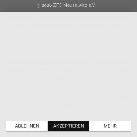
@ 2026 ZFC Meuselwitz e.V.
Diese Seite nutzt einwilligungsbedürftige Cookies
und Technologien von Drittunternehmen zur
Integration bestimmter Funktionen. Wenn Sie auf
den Button "Alles akzeptieren" klicken, werden
diese Funktionen aktiviert (Einwilligung). Nach der
Einwilligung verarbeiten wir und die betroffenen
Drittunternehmen Ihre personenbezogenen Daten
für verschiedene Zwecke. Detaillierte
Informationen zu Zweck, Rechtsgrundlagen,
Drittunternehmen können Sie unter dem Button
"Mehr" und in unserer Datenschutzerklärung
einsehen. Sie können Ihre Einwilligung jederzeit
widerrufen.
ABLEHNEN
AKZEPTIEREN
MEHR