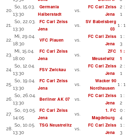
Germania
FC Carl Zeiss
So, 15.03.
2 :
20.
vs.
Halberstadt
Jena
13:30
1
FC Carl Zeiss
SV Babelsberg
So, 22.03.
21.
vs.
1 : 1
Jena
03
13:30
FC Carl Zeiss
Mi, 29.04.
1 :
VFC Plauen
22.
vs.
Jena
18:30
3
FC Carl Zeiss
ZFC
1 :
Mi, 15.04.
23.
vs.
Jena
Meuselwitz
1
18:00
FC Carl Zeiss
So, 12.04.
2 :
FSV Zwickau
24.
vs.
Jena
13:30
1
FC Carl Zeiss
Wacker 90
So, 19.04.
25.
vs.
1 : 1
Jena
Nordhausen
13:30
FC Carl Zeiss
So, 26.04.
1 :
Berliner AK 07
26.
vs.
Jena
13:30
2
FC Carl Zeiss
1. FC
So, 03.05.
0 :
27.
vs.
Jena
Magdeburg
14:05
4
TSG Neustrelitz
FC Carl Zeiss
So, 10.05.
1 :
28.
vs.
Jena
13:30
3