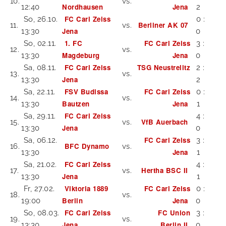
10.
vs.
Nordhausen
Jena
12:40
2
FC Carl Zeiss
So, 26.10.
0 :
Berliner AK 07
11.
vs.
Jena
13:30
0
1. FC
FC Carl Zeiss
So, 02.11.
3 :
12.
vs.
Magdeburg
Jena
13:30
0
FC Carl Zeiss
TSG Neustrelitz
Sa, 08.11.
2 :
13.
vs.
Jena
13:30
2
FSV Budissa
FC Carl Zeiss
Sa, 22.11.
0 :
14.
vs.
Bautzen
Jena
13:30
1
FC Carl Zeiss
Sa, 29.11.
4 :
VfB Auerbach
15.
vs.
Jena
13:30
0
FC Carl Zeiss
Sa, 06.12.
3 :
BFC Dynamo
16.
vs.
Jena
13:30
1
FC Carl Zeiss
Sa, 21.02.
4 :
Hertha BSC II
17.
vs.
Jena
13:30
1
Viktoria 1889
FC Carl Zeiss
Fr, 27.02.
0 :
18.
vs.
Berlin
Jena
19:00
0
FC Carl Zeiss
FC Union
So, 08.03.
3 :
19.
vs.
Jena
Berlin II
13:30
0