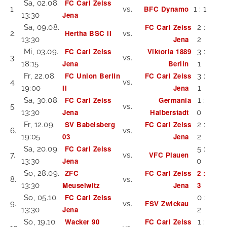
FC Carl Zeiss
Sa, 02.08.
BFC Dynamo
1.
vs.
1 : 1
Jena
13:30
FC Carl Zeiss
Sa, 09.08.
2 :
Hertha BSC II
2.
vs.
Jena
13:30
2
FC Carl Zeiss
Viktoria 1889
Mi, 03.09.
3 :
3.
vs.
Jena
Berlin
18:15
1
FC Union Berlin
FC Carl Zeiss
Fr, 22.08.
3 :
4.
vs.
II
Jena
19:00
1
FC Carl Zeiss
Germania
Sa, 30.08.
1 :
5.
vs.
Jena
Halberstadt
13:30
0
SV Babelsberg
FC Carl Zeiss
Fr, 12.09.
2 :
6.
vs.
03
Jena
19:05
2
FC Carl Zeiss
Sa, 20.09.
5 :
VFC Plauen
7.
vs.
Jena
13:30
0
ZFC
FC Carl Zeiss
2 :
So, 28.09.
8.
vs.
Meuselwitz
Jena
3
13:30
FC Carl Zeiss
So, 05.10.
0 :
FSV Zwickau
9.
vs.
Jena
13:30
2
Wacker 90
FC Carl Zeiss
So, 19.10.
1 :