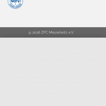
@ 2026 ZFC Meuselwitz e.V.
Diese Seite nutzt einwilligungsbedürftige Cookies
und Technologien von Drittunternehmen zur
Integration bestimmter Funktionen. Wenn Sie auf
den Button "Alles akzeptieren" klicken, werden
diese Funktionen aktiviert (Einwilligung). Nach der
Einwilligung verarbeiten wir und die betroffenen
Drittunternehmen Ihre personenbezogenen Daten
für verschiedene Zwecke. Detaillierte
Informationen zu Zweck, Rechtsgrundlagen,
Drittunternehmen können Sie unter dem Button
"Mehr" und in unserer Datenschutzerklärung