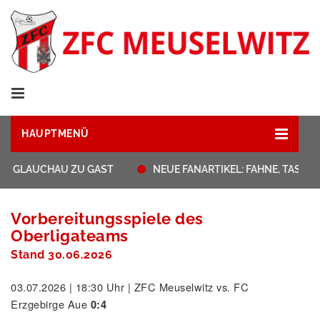
HAUPTMENÜ
AT GLAUCHAU ZU GAST
NEUE FANARTIKEL: FAHNE, TASSE
Vorbereitungsspiele des
Oberligateams
Stand 30.06.2026
03.07.2026 | 18:30 Uhr | ZFC Meuselwitz vs. FC
Erzgebirge Aue
0:4