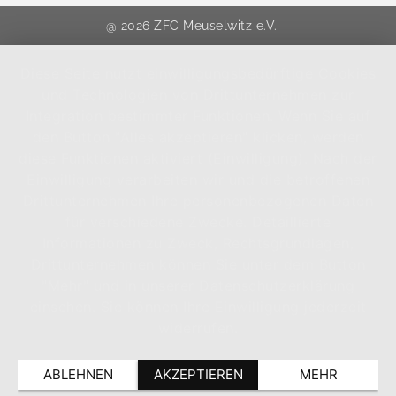
@ 2026 ZFC Meuselwitz e.V.
Diese Seite nutzt einwilligungsbedürftige Cookies
und Technologien von Drittunternehmen zur
Integration bestimmter Funktionen. Wenn Sie auf
den Button "Alles akzeptieren" klicken, werden
diese Funktionen aktiviert (Einwilligung). Nach der
Einwilligung verarbeiten wir und die betroffenen
Drittunternehmen Ihre personenbezogenen Daten
für verschiedene Zwecke. Detaillierte
Informationen zu Zweck, Rechtsgrundlagen,
Drittunternehmen können Sie unter dem Button
"Mehr" und in unserer Datenschutzerklärung
einsehen. Sie können Ihre Einwilligung jederzeit
widerrufen.
ABLEHNEN
AKZEPTIEREN
MEHR