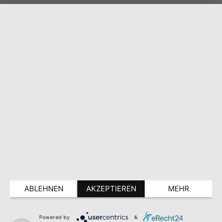
Diese Seite nutzt einwilligungsbedürftige Cookies
und Technologien von Drittunternehmen zur
Integration bestimmter Funktionen. Wenn Sie auf
den Button "Alles akzeptieren" klicken, werden
diese Funktionen aktiviert (Einwilligung). Nach der
Einwilligung verarbeiten wir und die betroffenen
Drittunternehmen Ihre personenbezogenen Daten
für verschiedene Zwecke. Detaillierte
Informationen zu Zweck, Rechtsgrundlagen,
Drittunternehmen können Sie unter dem Button
"Mehr" und in unserer Datenschutzerklärung
einsehen. Sie können Ihre Einwilligung jederzeit
widerrufen.
ABLEHNEN
AKZEPTIEREN
MEHR
Powered by
&