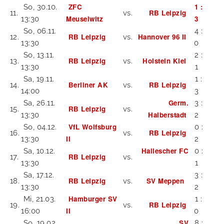
ZFC
1 :
So, 30.10.
RB Leipzig
11.
vs.
Meuselwitz
3
13:30
So, 06.11.
4 :
RB Leipzig
Hannover 96 II
12.
vs.
13:30
0
So, 13.11.
2 :
RB Leipzig
Holstein Kiel
13.
vs.
13:30
1
Sa, 19.11.
1 :
Berliner AK
RB Leipzig
14.
vs.
14:00
3
Germ.
Sa, 26.11.
3 :
RB Leipzig
15.
vs.
Halberstadt
13:30
2
VfL Wolfsburg
So, 04.12.
0 :
RB Leipzig
16.
vs.
II
13:30
2
Hallescher FC
Sa, 10.12.
0 :
RB Leipzig
17.
vs.
13:30
1
Sa, 17.12.
3 :
RB Leipzig
SV Meppen
18.
vs.
13:30
2
Hamburger SV
Mi, 21.03.
1 :
RB Leipzig
19.
vs.
II
16:00
0
SV
So, 19.02.
8 :