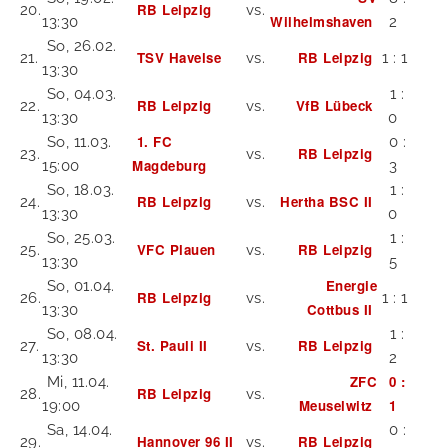
RB Leipzig
20.
vs.
Wilhelmshaven
13:30
2
So, 26.02.
TSV Havelse
RB Leipzig
21.
vs.
1 : 1
13:30
So, 04.03.
1 :
RB Leipzig
VfB Lübeck
22.
vs.
13:30
0
1. FC
So, 11.03.
0 :
RB Leipzig
23.
vs.
Magdeburg
15:00
3
So, 18.03.
1 :
RB Leipzig
Hertha BSC II
24.
vs.
13:30
0
So, 25.03.
1 :
VFC Plauen
RB Leipzig
25.
vs.
13:30
5
Energie
So, 01.04.
RB Leipzig
26.
vs.
1 : 1
Cottbus II
13:30
So, 08.04.
1 :
St. Pauli II
RB Leipzig
27.
vs.
13:30
2
ZFC
0 :
Mi, 11.04.
RB Leipzig
28.
vs.
Meuselwitz
1
19:00
Sa, 14.04.
0 :
Hannover 96 II
RB Leipzig
29.
vs.