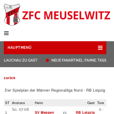
HAUPTMENÜ
 GLAUCHAU ZU GAST
NEUE FANARTIKEL: FAHNE, TASSEN,
zurück
Der Spielplan der Männer Regionalliga Nord - RB Leipzig
ST
Anstoss
Heim
Gast
Tore
So, 07.08.
0 :
SV Meppen
RB Leipzig
1.
vs.