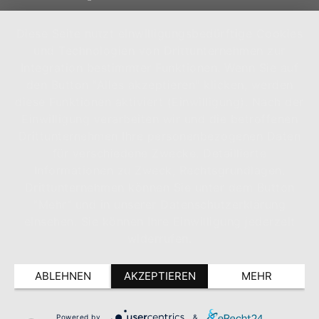
Diese Seite nutzt einwilligungsbedürftige Cookies
und Technologien von Drittunternehmen zur
Integration bestimmter Funktionen. Wenn Sie auf
den Button "Alles akzeptieren" klicken, werden
diese Funktionen aktiviert (Einwilligung). Nach der
Einwilligung verarbeiten wir und die betroffenen
Drittunternehmen Ihre personenbezogenen Daten
für verschiedene Zwecke. Detaillierte
Informationen zu Zweck, Rechtsgrundlagen,
Drittunternehmen können Sie unter dem Button
"Mehr" und in unserer Datenschutzerklärung
einsehen. Sie können Ihre Einwilligung jederzeit
widerrufen.
ABLEHNEN
AKZEPTIEREN
MEHR
Powered by
&