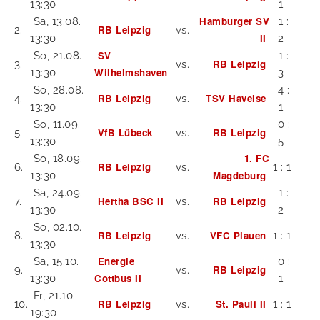
13:30
1
Hamburger SV
Sa, 13.08.
1 :
RB Leipzig
2.
vs.
II
13:30
2
SV
So, 21.08.
1 :
RB Leipzig
3.
vs.
Wilhelmshaven
13:30
3
So, 28.08.
4 :
RB Leipzig
TSV Havelse
4.
vs.
13:30
1
So, 11.09.
0 :
VfB Lübeck
RB Leipzig
5.
vs.
13:30
5
1. FC
So, 18.09.
RB Leipzig
6.
vs.
1 : 1
Magdeburg
13:30
Sa, 24.09.
1 :
Hertha BSC II
RB Leipzig
7.
vs.
13:30
2
So, 02.10.
RB Leipzig
VFC Plauen
8.
vs.
1 : 1
13:30
Energie
Sa, 15.10.
0 :
RB Leipzig
9.
vs.
Cottbus II
13:30
1
Fr, 21.10.
RB Leipzig
St. Pauli II
10.
vs.
1 : 1
19:30