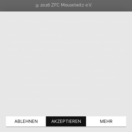
@ 2026 ZFC Meuselwitz e.V.
Diese Seite nutzt einwilligungsbedürftige Cookies
und Technologien von Drittunternehmen zur
Integration bestimmter Funktionen. Wenn Sie auf
den Button "Alles akzeptieren" klicken, werden
diese Funktionen aktiviert (Einwilligung). Nach der
Einwilligung verarbeiten wir und die betroffenen
Drittunternehmen Ihre personenbezogenen Daten
für verschiedene Zwecke. Detaillierte
Informationen zu Zweck, Rechtsgrundlagen,
Drittunternehmen können Sie unter dem Button
"Mehr" und in unserer Datenschutzerklärung
einsehen. Sie können Ihre Einwilligung jederzeit
widerrufen.
ABLEHNEN
AKZEPTIEREN
MEHR