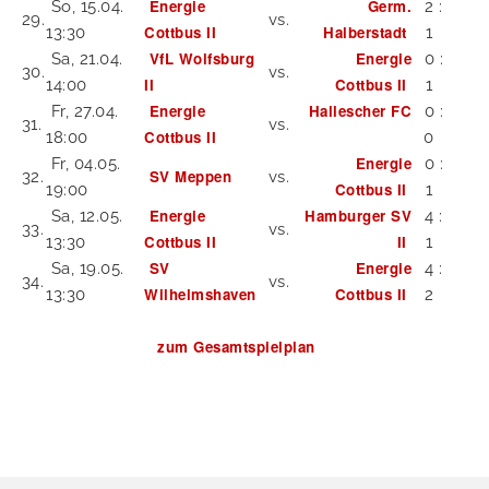
Energie
Germ.
So, 15.04.
2 :
29.
vs.
Cottbus II
Halberstadt
13:30
1
VfL Wolfsburg
Energie
Sa, 21.04.
0 :
30.
vs.
II
Cottbus II
14:00
1
Energie
Hallescher FC
Fr, 27.04.
0 :
31.
vs.
Cottbus II
18:00
0
Energie
Fr, 04.05.
0 :
SV Meppen
32.
vs.
Cottbus II
19:00
1
Energie
Hamburger SV
Sa, 12.05.
4 :
33.
vs.
Cottbus II
II
13:30
1
SV
Energie
Sa, 19.05.
4 :
34.
vs.
Wilhelmshaven
Cottbus II
13:30
2
zum Gesamtspielplan