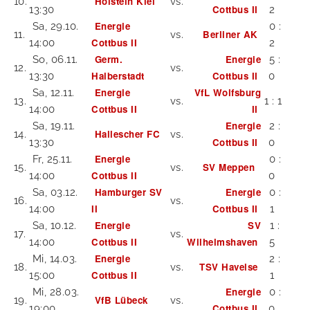
Holstein Kiel
10.
vs.
Cottbus II
13:30
2
Energie
Sa, 29.10.
0 :
Berliner AK
11.
vs.
Cottbus II
14:00
2
Germ.
Energie
So, 06.11.
5 :
12.
vs.
Halberstadt
Cottbus II
13:30
0
Energie
VfL Wolfsburg
Sa, 12.11.
13.
vs.
1 : 1
Cottbus II
II
14:00
Energie
Sa, 19.11.
2 :
Hallescher FC
14.
vs.
Cottbus II
13:30
0
Energie
Fr, 25.11.
0 :
SV Meppen
15.
vs.
Cottbus II
14:00
0
Hamburger SV
Energie
Sa, 03.12.
0 :
16.
vs.
II
Cottbus II
14:00
1
Energie
SV
Sa, 10.12.
1 :
17.
vs.
Cottbus II
Wilhelmshaven
14:00
5
Energie
Mi, 14.03.
2 :
TSV Havelse
18.
vs.
Cottbus II
15:00
1
Energie
Mi, 28.03.
0 :
VfB Lübeck
19.
vs.
Cottbus II
19:00
0