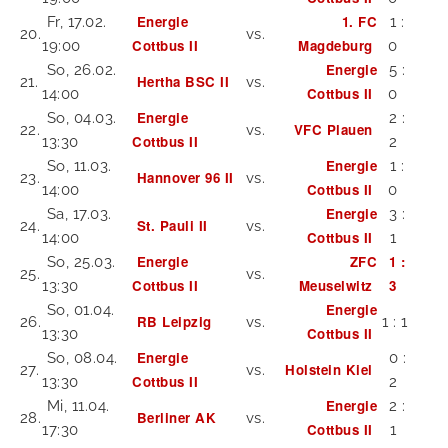
Energie
1. FC
Fr, 17.02.
1 :
20.
vs.
Cottbus II
Magdeburg
19:00
0
Energie
So, 26.02.
5 :
Hertha BSC II
21.
vs.
Cottbus II
14:00
0
Energie
So, 04.03.
2 :
VFC Plauen
22.
vs.
Cottbus II
13:30
2
Energie
So, 11.03.
1 :
Hannover 96 II
23.
vs.
Cottbus II
14:00
0
Energie
Sa, 17.03.
3 :
St. Pauli II
24.
vs.
Cottbus II
14:00
1
Energie
ZFC
1 :
So, 25.03.
25.
vs.
Cottbus II
Meuselwitz
3
13:30
Energie
So, 01.04.
RB Leipzig
26.
vs.
1 : 1
Cottbus II
13:30
Energie
So, 08.04.
0 :
Holstein Kiel
27.
vs.
Cottbus II
13:30
2
Energie
Mi, 11.04.
2 :
Berliner AK
28.
vs.
Cottbus II
17:30
1