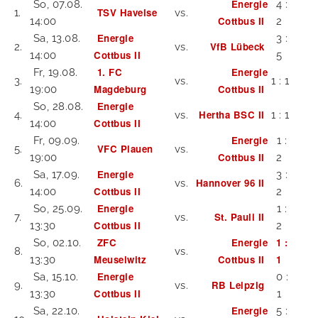
Energie
So, 07.08.
4 :
TSV Havelse
1.
vs.
Cottbus II
14:00
2
Energie
Sa, 13.08.
3 :
VfB Lübeck
2.
vs.
Cottbus II
14:00
5
1. FC
Energie
Fr, 19.08.
3.
vs.
1 : 1
Magdeburg
Cottbus II
19:00
Energie
So, 28.08.
Hertha BSC II
4.
vs.
1 : 1
Cottbus II
14:00
Energie
Fr, 09.09.
1 :
VFC Plauen
5.
vs.
Cottbus II
19:00
2
Energie
Sa, 17.09.
3 :
Hannover 96 II
6.
vs.
Cottbus II
14:00
2
Energie
So, 25.09.
1 :
St. Pauli II
7.
vs.
Cottbus II
13:30
2
ZFC
Energie
1 :
So, 02.10.
8.
vs.
Meuselwitz
Cottbus II
1
13:30
Energie
Sa, 15.10.
0 :
RB Leipzig
9.
vs.
Cottbus II
13:30
1
Energie
Sa, 22.10.
5 :