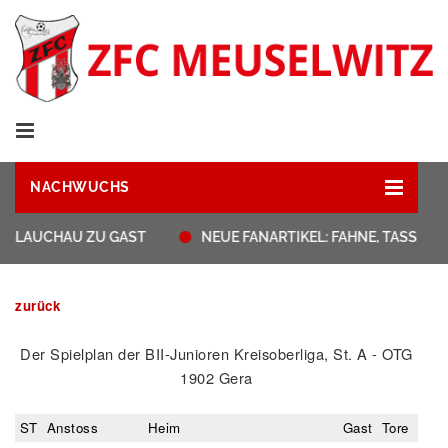
NACHWUCHS
T GLAUCHAU ZU GAST
NEUE FANARTIKEL: FAHNE, TASSEN
zurück
Der Spielplan der BII-Junioren Kreisoberliga, St. A - OTG
1902 Gera
ST
Anstoss
Heim
Gast
Tore