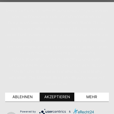
Diese Seite nutzt einwilligungsbedürftige Cookies
und Technologien von Drittunternehmen zur
Integration bestimmter Funktionen. Wenn Sie auf
den Button "Alles akzeptieren" klicken, werden
diese Funktionen aktiviert (Einwilligung). Nach der
Einwilligung verarbeiten wir und die betroffenen
Drittunternehmen Ihre personenbezogenen Daten
für verschiedene Zwecke. Detaillierte
Informationen zu Zweck, Rechtsgrundlagen,
Drittunternehmen können Sie unter dem Button
"Mehr" und in unserer Datenschutzerklärung
einsehen. Sie können Ihre Einwilligung jederzeit
widerrufen.
ABLEHNEN
AKZEPTIEREN
MEHR
Powered by
&