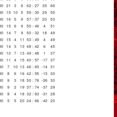
30
21
3
6
62 : 27
35
66
30
15
10
5
59 : 30
29
55
30
16
5
9
57 : 37
20
53
30
15
6
9
50 : 46
4
51
30
14
7
9
50 : 32
18
49
30
15
4
11
53 : 49
4
49
30
14
3
13
48 : 42
6
45
30
10
7
13
49 : 48
1
37
30
11
4
15
40 : 57
-17
37
30
7
10
13
46 : 60
-14
31
30
8
6
16
42 : 55
-13
30
30
9
3
18
50 : 76
-26
30
30
9
2
19
37 : 74
-37
29
30
8
4
18
32 : 63
-31
28
30
5
5
20
24 : 66
-42
20