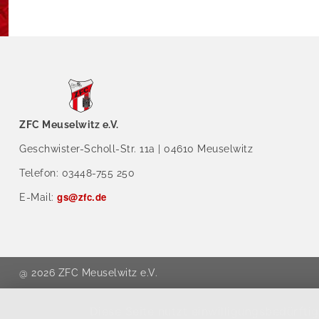
ZFC Meuselwitz e.V.
Geschwister-Scholl-Str. 11a | 04610 Meuselwitz
Telefon: 03448-755 250
gs@zfc.de
E-Mail:
@ 2026 ZFC Meuselwitz e.V.
Diese Seite nutzt einwilligungsbedürft