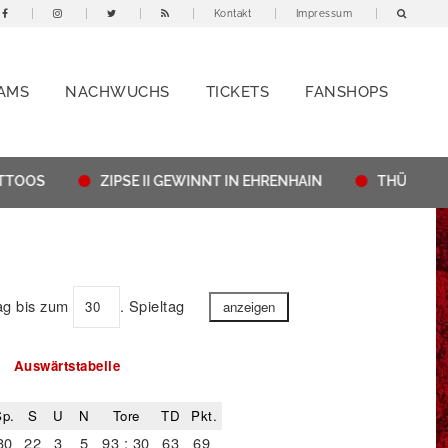
Kontakt
Impressum
AMS
NACHWUCHS
TICKETS
FANSHOPS
TOOS
ZIPSE II GEWINNT IN EHRENHAIN
THÜRINGENP
tag bis zum
. Spieltag
Auswärtstabelle
p.
S
U
N
Tore
TD
Pkt.
30
22
3
5
93 : 30
63
69