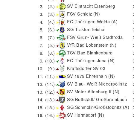
SV Eintracht Eisenberg
2.
(2.)
FSV Schleiz (N)
3.
(3.)
FC Thüringen Weida (A)
4.
(4.)
SG Traktor Teichel
5.
(6.)
FSV Grün- Weiß Stadtroda
6.
(7.)
VfR Bad Lobenstein (N)
7.
(5.)
TSV Bad Blankenburg
8.
(8.)
FC Thüringen Jena (N)
9.
(10.)
Kraftsdorfer SV 03
10.
(9.)
SV 1879 Ehrenhain (N)
11.
(11.)
SV Blau- Weiß Niederpöllnitz
12.
(14.)
SV Motor Altenburg II (N)
13.
(12.)
SG Buttstädt/ Großbrembach
14.
(13.)
SG Schmölln/Großstöbnitz (A)
15.
(15.)
SV Hermsdorf (N)
16.
(16.)