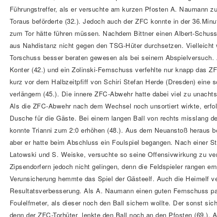
Führungstreffer, als er versuchte am kurzen Pfosten A. Naumann zu
Toraus beförderte (32.). Jedoch auch der ZFC konnte in der 36.Minu
zum Tor hätte führen müssen. Nachdem Bittner einen Albert-Schuss
aus Nahdistanz nicht gegen den TSG-Hüter durchsetzen. Vielleicht
Torschuss besser beraten gewesen als bei seinem Abspielversuch. 
Konter (42.) und ein Zolinski-Fernschuss verfehlte nur knapp das ZFC-
kurz vor dem Halbzeitpfiff von Schiri Stefan Herde (Dresden) eine s
verlängern (45.). Die innere ZFC-Abwehr hatte dabei viel zu unachts
Als die ZFC-Abwehr nach dem Wechsel noch unsortiert wirkte, erfol
Dusche für die Gäste. Bei einem langen Ball von rechts misslang d
konnte Trianni zum 2:0 erhöhen (48.). Aus dem Neuanstoß heraus be
aber er hatte beim Abschluss ein Foulspiel begangen. Nach einer S
Latowski und S. Weiske, versuchte so seine Offensivwirkung zu ver
Zipsendorfern jedoch nicht gelingen, denn die Feldspieler rangen 
Verunsicherung hemmte das Spiel der Gästeelf. Auch die Heimelf v
Resultatsverbesserung. Als A. Naumann einen guten Fernschuss par
Foulelfmeter, als dieser noch den Ball sichern wollte. Der sonst si
denn der ZFC-Torhüter lenkte den Ball noch an den Pfosten (69.). 