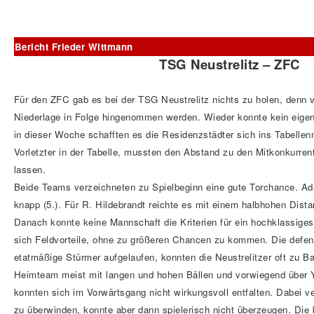
Bericht Frieder Wittmann
TSG Neustrelitz – ZFC
Für den ZFC gab es bei der TSG Neustrelitz nichts zu holen, denn v
Niederlage in Folge hingenommen werden. Wieder konnte kein eigene
in dieser Woche schafften es die Residenzstädter sich ins Tabellenm
Vorletzter in der Tabelle, mussten den Abstand zu den Mitkonkurre
lassen.
Beide Teams verzeichneten zu Spielbeginn eine gute Torchance. A
knapp (5.). Für R. Hildebrandt reichte es mit einem halbhohen Dista
Danach konnte keine Mannschaft die Kriterien für ein hochklassiges 
sich Feldvorteile, ohne zu größeren Chancen zu kommen. Die defens
etatmäßige Stürmer aufgelaufen, konnten die Neustrelitzer oft zu B
Heimteam meist mit langen und hohen Bällen und vorwiegend über Y
konnten sich im Vorwärtsgang nicht wirkungsvoll entfalten. Dabei v
zu überwinden, konnte aber dann spielerisch nicht überzeugen. Di