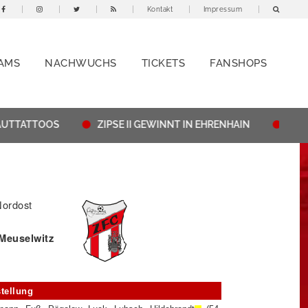
Kontakt
Impressum
AMS
NACHWUCHS
TICKETS
FANSHOPS
TATTOOS
ZIPSE II GEWINNT IN EHRENHAIN
THÜRING
Nordost
 Meuselwitz
tellung