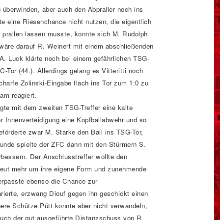
 überwinden, aber auch den Abpraller noch ins
te eine Riesenchance nicht nutzen, die eigentlich
 prallen lassen musste, konnte sich M. Rudolph
 wäre darauf R. Weinert mit einem abschließenden
A. Luck klärte noch bei einem gefährlichen TSG-
Tor (44.). Allerdings gelang es Vitteritti noch
charfe Zolinski-Eingabe flach ins Tor zum 1:0 zu
am reagiert.
gte mit dem zweiten TSG-Treffer eine kalte
er Innenverteidigung eine Kopfballabwehr und so
förderte zwar M. Starke den Ball ins TSG-Tor,
tunde spielte der ZFC dann mit den Stürmern S.
bessern. Der Anschlusstreffer wollte den
erneut mehr um ihre eigene Form und zunehmende
erpasste ebenso die Chance zur
ierte, erzwang Diouf gegen ihn geschickt einen
chere Schütze Pütt konnte aber nicht verwandeln,
Auch der gut ausgeführte Distanzschuss von R.