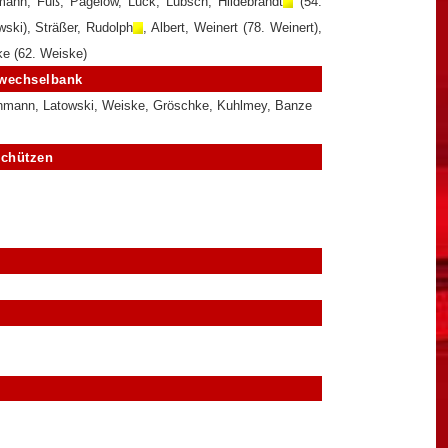
ann, Fuß, Pägelow, Luck, Lubsch, Hildebrandt
(54.
wski), Sträßer, Rudolph
, Albert, Weinert (78. Weinert),
ke
(62. Weiske)
wechselbank
hmann, Latowski, Weiske, Gröschke, Kuhlmey, Banze
schützen