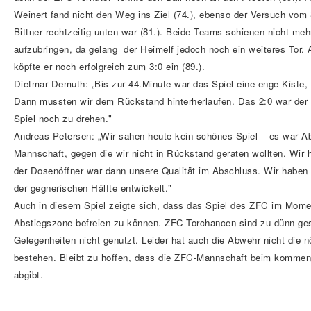
Weinert fand nicht den Weg ins Ziel (74.), ebenso der Versuch vom
Bittner rechtzeitig unten war (81.). Beide Teams schienen nicht meh
aufzubringen, da gelang der Heimelf jedoch noch ein weiteres Tor.
köpfte er noch erfolgreich zum 3:0 ein (89.).
Dietmar Demuth: „Bis zur 44.Minute war das Spiel eine enge Kiste,
Dann mussten wir dem Rückstand hinterherlaufen. Das 2:0 war der 
Spiel noch zu drehen."
Andreas Petersen: „Wir sahen heute kein schönes Spiel – es war 
Mannschaft, gegen die wir nicht in Rückstand geraten wollten. Wir 
der Dosenöffner war dann unsere Qualität im Abschluss. Wir haben 
der gegnerischen Hälfte entwickelt."
Auch in diesem Spiel zeigte sich, dass das Spiel des ZFC im Momen
Abstiegszone befreien zu können. ZFC-Torchancen sind zu dünn ges
Gelegenheiten nicht genutzt. Leider hat auch die Abwehr nicht die n
bestehen. Bleibt zu hoffen, dass die ZFC-Mannschaft beim kommend
abgibt.