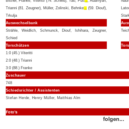
Bittner, Franke, Viteritti (74. Schied), Yao, Pütt
, Adamyan,
Naum
Trianni (81. Zeugner), Müller, Zolinski, Behnke
(59. Diouf),
Lato
Trkulja
Star
Auswechselbank
Aus
Strähle, Weidlich, Schmunck, Diouf, Ishihara, Zeugner,
Teic
Schied
Torschützen
Tor
1:0 (45.) Viteritti
2:0 (48.) Trianni
3:0 (88.) Franke
Zuschauer
748
Schiedsrichter / Assistenten
Stefan Herde, Henry Müller, Matthias Alm
Foto's
folgen...