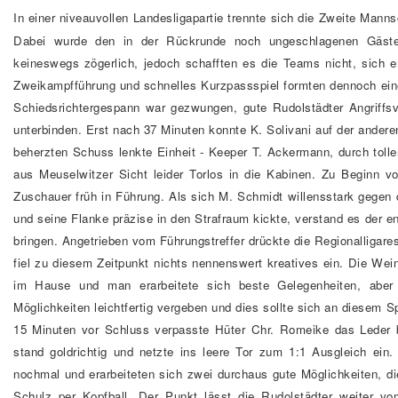
In einer niveauvollen Landesligapartie trennte sich die Zweite Man
Dabei wurde den in der Rückrunde noch ungeschlagenen Gästen
keineswegs zögerlich, jedoch schafften es die Teams nicht, sich 
Zweikampfführung und schnelles Kurzpassspiel formten dennoch ein
Schiedsrichtergespann war gezwungen, gute Rudolstädter Angriffsv
unterbinden. Erst nach 37 Minuten konnte K. Solivani auf der ander
beherzten Schuss lenkte Einheit - Keeper T. Ackermann, durch toll
aus Meuselwitzer Sicht leider Torlos in die Kabinen. Zu Beginn v
Zuschauer früh in Führung. Als sich M. Schmidt willensstark gegen
und seine Flanke präzise in den Strafraum kickte, verstand es der en
bringen. Angetrieben vom Führungstreffer drückte die Regionalligar
fiel zu diesem Zeitpunkt nichts nennenswert kreatives ein. Die Wei
im Hause und man erarbeitete sich beste Gelegenheiten, aber l
Möglichkeiten leichtfertig vergeben und dies sollte sich an diesem Sp
15 Minuten vor Schluss verpasste Hüter Chr. Romeike das Leder 
stand goldrichtig und netzte ins leere Tor zum 1:1 Ausgleich ein
nochmal und erarbeiteten sich zwei durchaus gute Möglichkeiten, d
Schulz per Kopfball. Der Punkt lässt die Rudolstädter weiter v