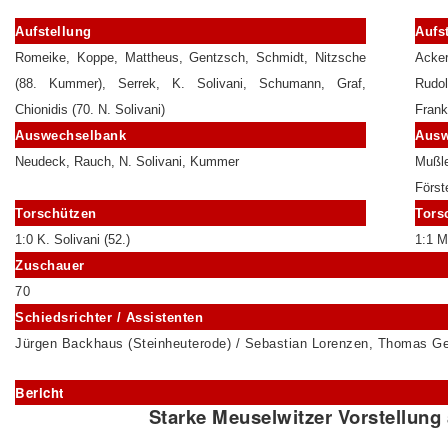
Aufstellung
Aufs
Romeike, Koppe, Mattheus, Gentzsch, Schmidt, Nitzsche
Acke
(88. Kummer), Serrek, K. Solivani, Schumann, Graf,
Rudo
Chionidis (70. N. Solivani)
Frank
Auswechselbank
Ausw
Neudeck, Rauch, N. Solivani, Kummer
Mußle
Först
Torschützen
Tors
1:0 K. Solivani (52.)
1:1 Mü
Zuschauer
70
Schiedsrichter / Assistenten
Jürgen Backhaus (Steinheuterode) / Sebastian Lorenzen, Thomas Ge
Bericht
Starke Meuselwitzer Vorstellung