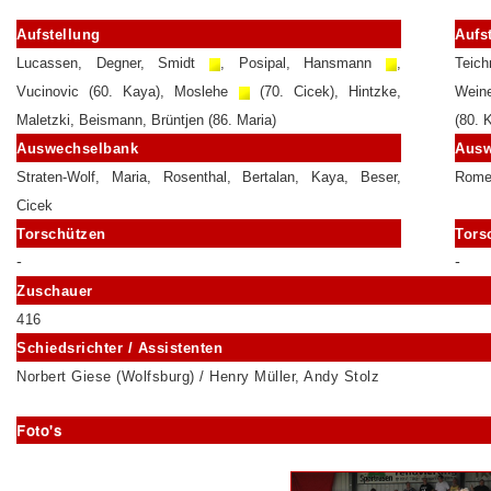
Aufstellung
Aufs
Lucassen, Degner, Smidt
, Posipal, Hansmann
,
Teic
Vucinovic (60. Kaya), Moslehe
(70. Cicek), Hintzke,
Weine
Maletzki, Beismann, Brüntjen (86. Maria)
(80. 
Auswechselbank
Ausw
Straten-Wolf, Maria, Rosenthal, Bertalan, Kaya, Beser,
Romei
Cicek
Torschützen
Tors
-
-
Zuschauer
416
Schiedsrichter / Assistenten
Norbert Giese (Wolfsburg) / Henry Müller, Andy Stolz
Foto's