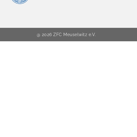
@ 2026 ZFC Meuselwitz e.V.