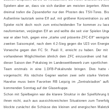
Spielern aber an, dass sie sich darüber am meisten ärgerten. All
dreimal trafen die Zipsendorfer nur den Pfosten des TSV-Tores. Bis
Außenlinie lautstark seine Elf auf, mit größerer Konzentration zu 
Spieler nicht doch noch zum entscheidenden Tor kommen zu lassen.
neuformierten, verjüngten Elf an und wollte die seit vier Spielen U
war er aber froh, gegen eine „starke und präsente ZFC-Elf“ wenigst
zweiten Saisonspiel, nach dem 4:2-Sieg gegen die U23 von Energie
Vorwoche gegen den FC St. Pauli II, erreicht zu haben. Der mit
vorhandenen Möglichkeiten ähnlich dem ZFC einzuordnen und hat 
dieser Saison den Pokalsieg im Landeswettbewerb zum sportlichen 
Team erstmals in eine 1.DFB-Pokalrunde bringen. Dies hatte
vorgemacht. Als nächste Gegner warten zwei sehr starke Vertre
Havelse muss beim Favoriten RB Leipzig im „Zentralstadion“ au
kommenden Sonntag auf der Glaserkuppe.
Schon mit Spielbeginn war die klarere Struktur in der Spielführung
ihnen nicht, auch aus aussichtsreichsten Situationen zum Torerfo
blockte zunächst die Schüsse des kleinen und energischen Maletzki