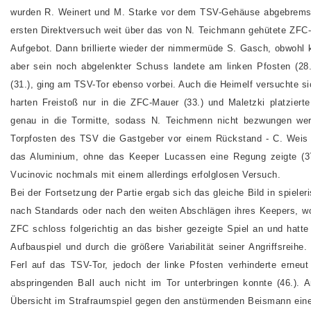
wurden R. Weinert und M. Starke vor dem TSV-Gehäuse abgebremst
ersten Direktversuch weit über das von N. Teichmann gehütete ZFC-T
Aufgebot. Dann brillierte wieder der nimmermüde S. Gasch, obwohl 
aber sein noch abgelenkter Schuss landete am linken Pfosten (28.
(31.), ging am TSV-Tor ebenso vorbei. Auch die Heimelf versuchte s
harten Freistoß nur in die ZFC-Mauer (33.) und Maletzki platzier
genau in die Tormitte, sodass N. Teichmenn nicht bezwungen wer
Torpfosten des TSV die Gastgeber vor einem Rückstand - C. Weis s
das Aluminium, ohne das Keeper Lucassen eine Regung zeigte (37
Vucinovic nochmals mit einem allerdings erfolglosen Versuch.
Bei der Fortsetzung der Partie ergab sich das gleiche Bild in spiele
nach Standards oder nach den weiten Abschlägen ihres Keepers, wob
ZFC schloss folgerichtig an das bisher gezeigte Spiel an und hatte
Aufbauspiel und durch die größere Variabilität seiner Angriffsreih
Ferl auf das TSV-Tor, jedoch der linke Pfosten verhinderte erneu
abspringenden Ball auch nicht im Tor unterbringen konnte (46.). 
Übersicht im Strafraumspiel gegen den anstürmenden Beismann eine