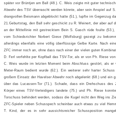
später vor Brüntjen am Ball (48.). C. Weis zeigte mit guter technisch
Abwehr des TSV überrascht werden könnte, aber sein Anspiel auf S.
drangvollen Beismann abgeblockt hatte (51.), lupfte im Gegenzug d
21.Geburtstag, den Ball sehr geschickt zu R. Weinert, der aber auf
an der Mittellinie mit gestrecktem Bein S. Gasch rüde foulte (53.),
vom Schiedsrichter Norbert Giese (Wolfsburg) gezeigt zu bekom
allerdings ebenfalls eine völlig überflüssige Gelbe Karte. Nach ei
ZFC immer noch an, ohne dass nach einer der vielen guten Kombina
D. Ferl verfehlte per Kopfball das TSV-Tor, als er von Ph. Riese von
C. Weis wurde im letzten Moment beim Abschluss gestört, als er
Meter-Raum bedient wurde (62.). Ein weiterer sehr harter Schus
großem Einsatz der Havelser Abwehr noch abgelenkt (68.) und ein g
über das Lucassen-Tor (71.). Schade, dass ein Drehschuss des
Körper eines TSV-Verteidigers landete (75.) und Ph. Riese konn
Torschuss behindert werden, sodass die Kugel nicht den Weg ins Ziel
ZFC-Spieler neben Schusspech scheinbar auch etwas zu viel Hemm
T. Kind, der es in sehr aussichtsreicher Schussposition mange