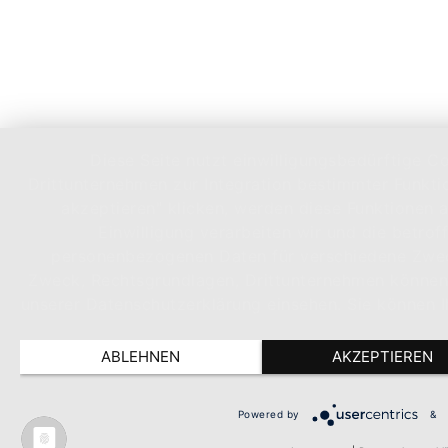
Diese Seite nutzt einwilligungsbedürftige 
Drittunternehmen zur Integration bestimmter Funkti
akzeptieren" klicken, werden diese Funktionen ak
Einwilligung verarbeiten wir und die betrof
personenbezogenen Daten für verschiedene Zweck
Zweck, Rechtsgrundlagen, Drittunternehmen können 
unserer Datenschutzerklärung einsehen. Sie können Ih
ABLEHNEN
AKZEPTIEREN
Powered by
&