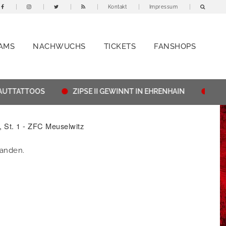
Kontakt
Impressum
AMS
NACHWUCHS
TICKETS
FANSHOPS
AUTTATTOOS
ZIPSE II GEWINNT IN EHRENHAIN
THÜR
, St. 1 - ZFC Meuselwitz
handen.