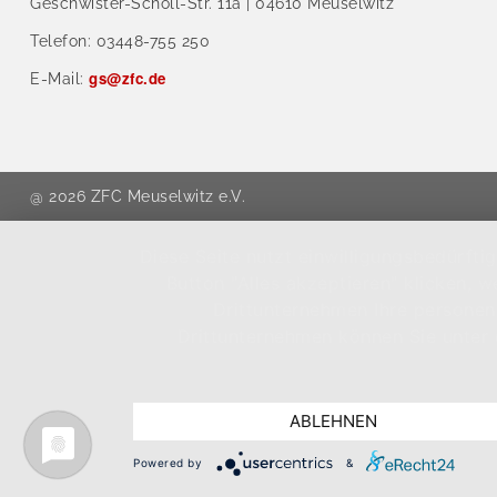
Geschwister-Scholl-Str. 11a | 04610 Meuselwitz
Telefon: 03448-755 250
gs@zfc.de
E-Mail:
@ 2026 ZFC Meuselwitz e.V.
Diese Seite nutzt einwilligungsbedürft
Button "Alles akzeptieren" klicken, w
Drittunternehmen Ihre personen
Drittunternehmen können Sie unter 
ABLEHNEN
Powered by
&