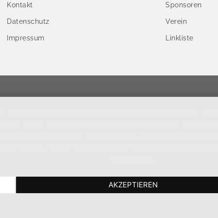
Kontakt
Sponsoren
Datenschutz
Verein
Impressum
Linkliste
ige Cookies und Technologien von Drittunternehmen zur 
erden diese Funktionen aktiviert (Einwilligung). Nach de
bezogenen Daten für verschiedene Zwecke. Detaillierte
dem Button "Mehr" und in unserer Datenschutzerklärung e
widerrufen.
AKZEPTIEREN