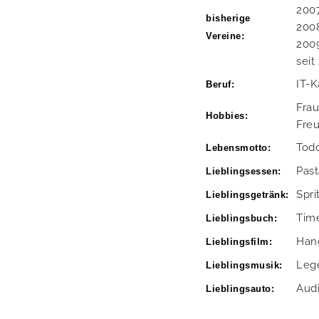
2007
bisherige
200
Vereine:
2009
seit
IT-
Beruf:
Frau
Hobbies:
Fre
Todo
Lebensmotto:
Past
Lieblingsessen:
Spri
Lieblingsgetränk:
Time
Lieblingsbuch:
Han
Lieblingsfilm:
Lege
Lieblingsmusik:
Aud
Lieblingsauto: