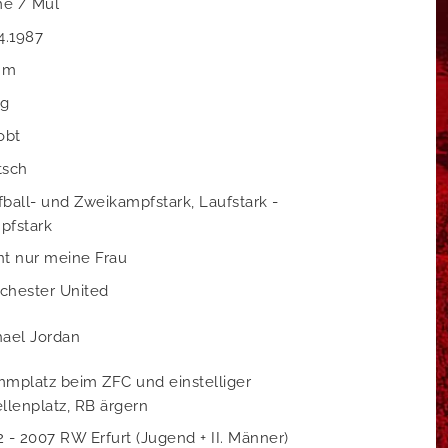
e / Mul
4.1987
 m
kg
obt
tsch
ball- und Zweikampfstark, Laufstark -
pfstark
t nur meine Frau
chester United
ael Jordan
mplatz beim ZFC und einstelliger
llenplatz, RB ärgern
 - 2007 RW Erfurt (Jugend + II. Männer)