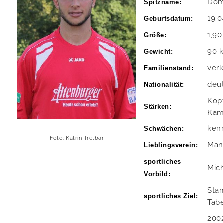
Dom
Spitzname:
19.0
Geburtsdatum:
1,90
Größe:
90 
Gewicht:
verl
Familienstand:
deu
Nationalität:
Kopf
Stärken:
Kam
kenn
Schwächen:
Foto: Katrin Tretbar
Man
Lieblingsverein:
sportliches
Mich
Vorbild:
Stam
sportliches Ziel:
Tabe
2002