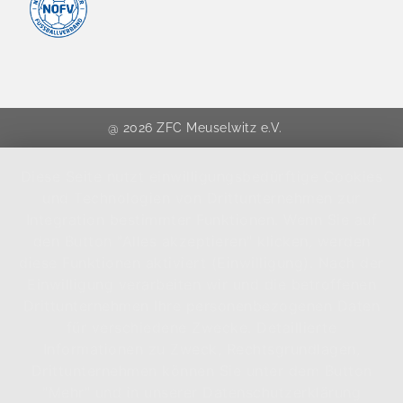
@ 2026 ZFC Meuselwitz e.V.
Diese Seite nutzt einwilligungsbedürftige Cookies
und Technologien von Drittunternehmen zur
Integration bestimmter Funktionen. Wenn Sie auf
den Button "Alles akzeptieren" klicken, werden
diese Funktionen aktiviert (Einwilligung). Nach der
Einwilligung verarbeiten wir und die betroffenen
Drittunternehmen Ihre personenbezogenen Daten
für verschiedene Zwecke. Detaillierte
Informationen zu Zweck, Rechtsgrundlagen,
Drittunternehmen können Sie unter dem Button
"Mehr" und in unserer Datenschutzerklärung