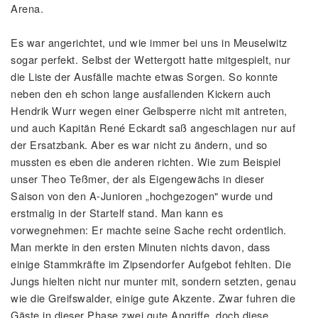
Arena.
Es war angerichtet, und wie immer bei uns in Meuselwitz
sogar perfekt. Selbst der Wettergott hatte mitgespielt, nur
die Liste der Ausfälle machte etwas Sorgen. So konnte
neben den eh schon lange ausfallenden Kickern auch
Hendrik Wurr wegen einer Gelbsperre nicht mit antreten,
und auch Kapitän René Eckardt saß angeschlagen nur auf
der Ersatzbank. Aber es war nicht zu ändern, und so
mussten es eben die anderen richten. Wie zum Beispiel
unser Theo Teßmer, der als Eigengewächs in dieser
Saison von den A-Junioren „hochgezogen" wurde und
erstmalig in der Startelf stand. Man kann es
vorwegnehmen: Er machte seine Sache recht ordentlich.
Man merkte in den ersten Minuten nichts davon, dass
einige Stammkräfte im Zipsendorfer Aufgebot fehlten. Die
Jungs hielten nicht nur munter mit, sondern setzten, genau
wie die Greifswalder, einige gute Akzente. Zwar fuhren die
Gäste in dieser Phase zwei gute Angriffe, doch diese