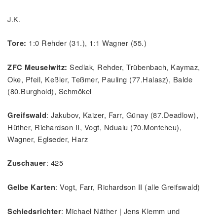
J.K.
1:0 Rehder (31.), 1:1 Wagner (55.)
Tore:
Sedlak, Rehder, Trübenbach, Kaymaz,
ZFC Meuselwitz:
Oke, Pfeil, Keßler, Teßmer, Pauling (77.Halasz), Balde
(80.Burghold), Schmökel
: Jakubov, Kaizer, Farr, Günay (87.Deadlow),
Greifswald
Hüther, Richardson II, Vogt, Ndualu (70.Montcheu),
Wagner, Eglseder, Harz
: 425
Zuschauer
: Vogt, Farr, Richardson II (alle Greifswald)
Gelbe Karten
: Michael Näther | Jens Klemm und
Schiedsrichter