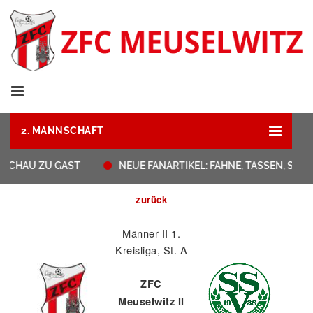
2. MANNSCHAFT
CHAU ZU GAST
NEUE FANARTIKEL: FAHNE, TASSEN, STRA
zurück
Männer II 1.
Kreisliga, St. A
ZFC
Meuselwitz II