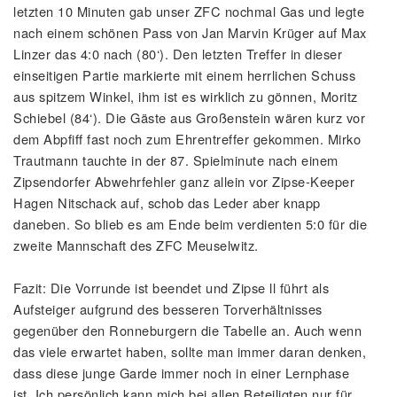
letzten 10 Minuten gab unser ZFC nochmal Gas und legte
nach einem schönen Pass von Jan Marvin Krüger auf Max
Linzer das 4:0 nach (80‘). Den letzten Treffer in dieser
einseitigen Partie markierte mit einem herrlichen Schuss
aus spitzem Winkel, ihm ist es wirklich zu gönnen, Moritz
Schiebel (84‘). Die Gäste aus Großenstein wären kurz vor
dem Abpfiff fast noch zum Ehrentreffer gekommen. Mirko
Trautmann tauchte in der 87. Spielminute nach einem
Zipsendorfer Abwehrfehler ganz allein vor Zipse-Keeper
Hagen Nitschack auf, schob das Leder aber knapp
daneben. So blieb es am Ende beim verdienten 5:0 für die
zweite Mannschaft des ZFC Meuselwitz.
Fazit: Die Vorrunde ist beendet und Zipse ll führt als
Aufsteiger aufgrund des besseren Torverhältnisses
gegenüber den Ronneburgern die Tabelle an. Auch wenn
das viele erwartet haben, sollte man immer daran denken,
dass diese junge Garde immer noch in einer Lernphase
ist. Ich persönlich kann mich bei allen Beteiligten nur für