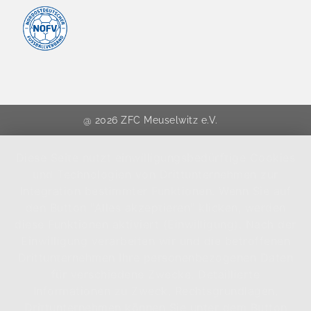
@ 2026 ZFC Meuselwitz e.V.
Diese Seite nutzt einwilligungsbedürftige Cookies
und Technologien von Drittunternehmen zur
Integration bestimmter Funktionen. Wenn Sie auf
den Button "Alles akzeptieren" klicken, werden
diese Funktionen aktiviert (Einwilligung). Nach der
Einwilligung verarbeiten wir und die betroffenen
Drittunternehmen Ihre personenbezogenen Daten
für verschiedene Zwecke. Detaillierte
Informationen zu Zweck, Rechtsgrundlagen,
Drittunternehmen können Sie unter dem Button