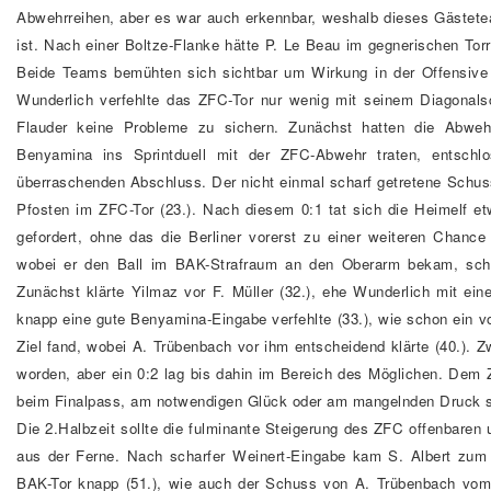
Abwehrreihen, aber es war auch erkennbar, weshalb dieses Gästete
ist. Nach einer Boltze-Flanke hätte P. Le Beau im gegnerischen Torra
Beide Teams bemühten sich sichtbar um Wirkung in der Offensive u
Wunderlich verfehlte das ZFC-Tor nur wenig mit seinem Diagonalsc
Flauder keine Probleme zu sichern. Zunächst hatten die Abwehr
Benyamina ins Sprintduell mit der ZFC-Abwehr traten, entschlo
überraschenden Abschluss. Der nicht einmal scharf getretene Schu
Pfosten im ZFC-Tor (23.). Nach diesem 0:1 tat sich die Heimelf
gefordert, ohne das die Berliner vorerst zu einer weiteren Chanc
wobei er den Ball im BAK-Strafraum an den Oberarm bekam, schätz
Zunächst klärte Yilmaz vor F. Müller (32.), ehe Wunderlich mit ei
knapp eine gute Benyamina-Eingabe verfehlte (33.), wie schon ein v
Ziel fand, wobei A. Trübenbach vor ihm entscheidend klärte (40.).
worden, aber ein 0:2 lag bis dahin im Bereich des Möglichen. Dem 
beim Finalpass, am notwendigen Glück oder am mangelnden Druck se
Die 2.Halbzeit sollte die fulminante Steigerung des ZFC offenbare
aus der Ferne. Nach scharfer Weinert-Eingabe kam S. Albert zum 
BAK-Tor knapp (51.), wie auch der Schuss von A. Trübenbach vom