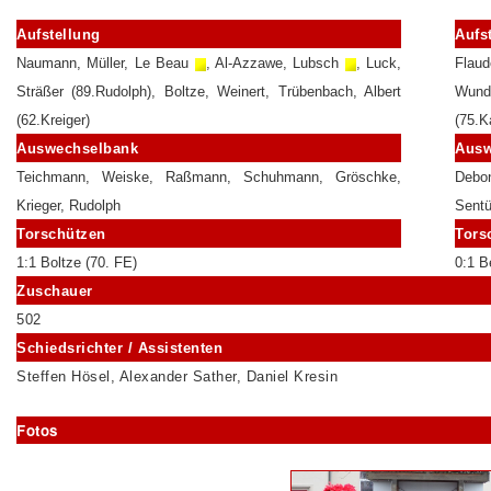
Aufstellung
Aufs
Naumann, Müller, Le Beau
, Al-Azzawe, Lubsch
, Luck,
Flau
Sträßer (89.Rudolph), Boltze, Weinert, Trübenbach, Albert
Wund
(62.Kreiger)
(75.K
Auswechselbank
Ausw
Teichmann, Weiske, Raßmann, Schuhmann, Gröschke,
Debo
Krieger, Rudolph
Sentü
Torschützen
Tors
1:1 Boltze
(70. FE)
0:1 
Zuschauer
502
Schiedsrichter / Assistenten
Steffen Hösel, Alexander Sather, Daniel Kresin
Fotos