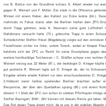
von B. Boltze von der Grundlinie schoss S. Albert wieder nur weni
gegen R. Weinert und F. Müller. Der stark in die Offensive gehend
Winkel mit einem Heber, den Kahlert zur Ecke lenkte (64.). Darau
mehrmals im Fokus stand, aber die Berliner hielten dem ZFC-Dru
durch Trapp getreten, wies A. Naumann seine gute Lufthoheit 
Nahdistanz versucht hatte (70.), grätschte Trapp in einen Schu
Schiedsrichter Steffen Hösel (Magdeburg) zeigte auf den ominösen 
Foulelfmeter sicher ins linke, untere Toreck, wobei er Keeper Flau
belohnte sich der ZFC zu Recht für seine Druckphase gegen das
weitere hochkarätige Torchancen – C. Sträßer schoss vom rechten S
Weinert verzog aus 22 Meter (81.), der bedrängte D. Krieger köpfte i
gut postierte R. Weinert legte auf D. Krieger ab, der im Schussan
Eingabe rettete wieder Kahlert vor dem einschussbereiten D. Kriege
2.Halbzeit meist farblos spielenden Berliner brachten außer 
Benyamina, der über den Querbalken sprang (80.) und einem Kulle
diesem 1:1 blieb der ZFC nun schon im siebten Pflichtspiel infolge o
Steffen Baumgart, BAK: „Wir können mit diesem Remis gut leben. Mit d
Das Rot gegen Trapp ärgert mich, da er uns in der stabilen Abwehr