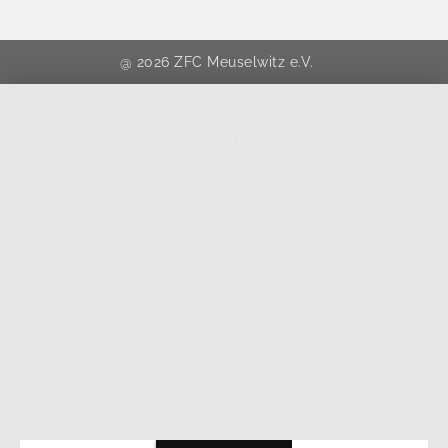
@ 2026 ZFC Meuselwitz e.V.
Diese Seite nutzt einwilligungsbedürftige Cookies
und Technologien von Drittunternehmen zur
Integration bestimmter Funktionen. Wenn Sie auf
den Button "Alles akzeptieren" klicken, werden
diese Funktionen aktiviert (Einwilligung). Nach der
Einwilligung verarbeiten wir und die betroffenen
Drittunternehmen Ihre personenbezogenen Daten
für verschiedene Zwecke. Detaillierte
Informationen zu Zweck, Rechtsgrundlagen,
Drittunternehmen können Sie unter dem Button
"Mehr" und in unserer Datenschutzerklärung
einsehen. Sie können Ihre Einwilligung jederzeit
widerrufen.