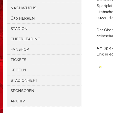
Sportpla
NACHWUCHS
Limbache
09232 Ha
Ü50 HERREN
STADION
Der Chem
gelb/sch
CHEERLEADING
Am Spiel
FANSHOP
Link erle
TICKETS
KEGELN
STADIONHEFT
SPONSOREN
ARCHIV