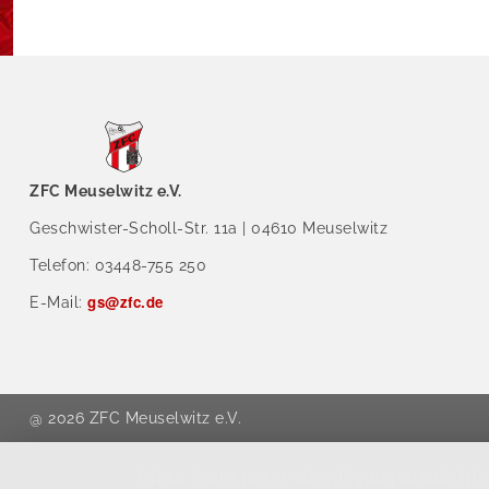
ZFC Meuselwitz e.V.
Geschwister-Scholl-Str. 11a | 04610 Meuselwitz
Telefon: 03448-755 250
gs@zfc.de
E-Mail:
@ 2026 ZFC Meuselwitz e.V.
Diese Seite nutzt einwilligungsbedürft