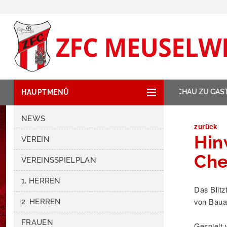
NEWSTICKER:
ZIPSE HAT GLAUCHAU ZU GAST
HAUPTMENÜ
NEWS
zurück
Hin
VEREIN
Che
VEREINSSPIELPLAN
1. HERREN
Das Blit
von Bauar
2. HERREN
FRAUEN
Gespielt