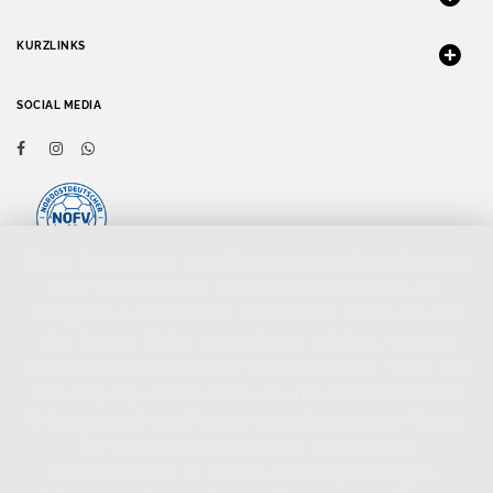
KURZLINKS
SOCIAL MEDIA
Diese Seite nutzt einwilligungsbedürftige Cookies
und Technologien von Drittunternehmen zur
Integration bestimmter Funktionen. Wenn Sie auf
den Button "Alles akzeptieren" klicken, werden
@ 2026 ZFC Meuselwitz e.V.
diese Funktionen aktiviert (Einwilligung). Nach der
Einwilligung verarbeiten wir und die betroffenen
Drittunternehmen Ihre personenbezogenen Daten
für verschiedene Zwecke. Detaillierte
Informationen zu Zweck, Rechtsgrundlagen,